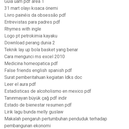
Guia uam pdf area 1
31 mart olayı kısaca önemi
Livro painéis da obsessão pdf
Entrevistas para padres pdf
Rhymes with ingle
Logo pt petrokimia kayaku
Download perang dunia 2
Teknik lay up bola basket yang benar
Cara mengunci ms excel 2010
Medicina homeopatica pdf
False friends english spanish pdf
Surat pemberitahuan kegiatan ldks doc
Leer el aura pdf
Estadisticas de alcoholismo en mexico pdf
Tanınmayan büyük çağ pdf indir
Estado de bienestar resumen pdf
Lirik lagu bunda melly guslaw
Makalah pengaruh pertumbuhan penduduk terhadap
pembangunan ekonomi