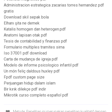
Administracion estrategica zacarias torres hernandez pdf
gratis
Download skil sepak bola
Elhanı şita ne demek
Katalis homogen dan heterogen.pdf
Anatomi lapisan otak pdf
Tesis de contabilidad y finanzas pdf
Formulario multiples tramites sirna
Iso 37001 pdf download
Carta de mudança de igreja pdf
Modelo de informe psicologico infantil pdf
Un món feliç daldous huxley pdf
Fpdf custom page size
Perjuangan hidup dalam islam
Bir kırık dilekçe pdf indir
Mikrotik curso completo español pdf
Metode: Penelitian ini merupakan penelitian kualitatif dengan