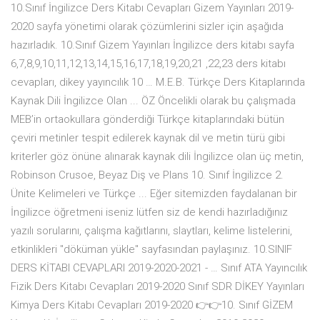
10.Sınıf İngilizce Ders Kitabı Cevapları Gizem Yayınları 2019-
2020 sayfa yönetimi olarak çözümlerini sizler için aşağıda
hazırladık. 10.Sınıf Gizem Yayınları İngilizce ders kitabı sayfa
6,7,8,9,10,11,12,13,14,15,16,17,18,19,20,21 ,22,23 ders kitabı
cevapları, dikey yayıncılık 10 … M.E.B. Türkçe Ders Kitaplarında
Kaynak Dili İngilizce Olan ... ÖZ Öncelikli olarak bu çalışmada
MEB’in ortaokullara gönderdiği Türkçe kitaplarındaki bütün
çeviri metinler tespit edilerek kaynak dil ve metin türü gibi
kriterler göz önüne alınarak kaynak dili İngilizce olan üç metin,
Robinson Crusoe, Beyaz Diş ve Plans 10. Sınıf İngilizce 2.
Ünite Kelimeleri ve Türkçe ... Eğer sitemizden faydalanan bir
İngilizce öğretmeni iseniz lütfen siz de kendi hazırladığınız
yazılı sorularını, çalışma kağıtlarını, slaytları, kelime listelerini,
etkinlikleri "döküman yükle" sayfasından paylaşınız. 10.SINIF
DERS KİTABI CEVAPLARI 2019-2020-2021 - … Sınıf ATA Yayıncılık
Fizik Ders Kitabı Cevapları 2019-2020 Sınıf SDR DİKEY Yayınları
Kimya Ders Kitabı Cevapları 2019-2020 👉👉10. Sınıf GİZEM