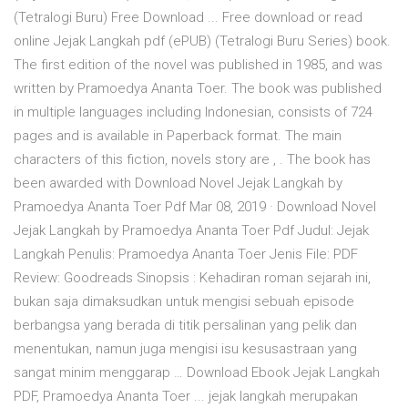
(Tetralogi Buru) Free Download ... Free download or read
online Jejak Langkah pdf (ePUB) (Tetralogi Buru Series) book.
The first edition of the novel was published in 1985, and was
written by Pramoedya Ananta Toer. The book was published
in multiple languages including Indonesian, consists of 724
pages and is available in Paperback format. The main
characters of this fiction, novels story are , . The book has
been awarded with Download Novel Jejak Langkah by
Pramoedya Ananta Toer Pdf Mar 08, 2019 · Download Novel
Jejak Langkah by Pramoedya Ananta Toer Pdf Judul: Jejak
Langkah Penulis: Pramoedya Ananta Toer Jenis File: PDF
Review: Goodreads Sinopsis : Kehadiran roman sejarah ini,
bukan saja dimaksudkan untuk mengisi sebuah episode
berbangsa yang berada di titik persalinan yang pelik dan
menentukan, namun juga mengisi isu kesusastraan yang
sangat minim menggarap … Download Ebook Jejak Langkah
PDF, Pramoedya Ananta Toer ... jejak langkah merupakan