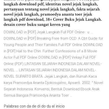
langkah download pdf, identitas novel jejak langkah,
pertanyaan tentang novel jejak langkah, fakta sejarah
novel jejak langkah, pramoedya ananta toer jejak
langkah pdf download, 38+ Cover Buku Jejak Langkah.
desain cover buku sangat keren yang
DOWNLOAD in [PDF] Jejak Langkah Full PDF Online : u ...
DOWNLOAD in [PDF] Breaking Free from OCD: A Cbt Guide for
Young People and Their Families Full PDF Online DOWNLOAD
in [PDF] Hail to the Chin: Further Confessions of a B Movie
Actor Full PDF Online DOWNLOAD in [PDF] Vekayi Full PDF
Online (PDF) LINTASAN SEJARAH INDONESIA DALAM NOVEL-
NOVEL … LINTASAN SEJARAH INDONESIA DALAM NOVEL-
NOVEL SUPARTO BRATA. Jejak Langkah, dan Rumah Kaca
karya Pramoedya Ananta Djokosujatno, Apsanti. 2002. " Novel
Sejarah Indonesia: Konvensi, Bentuk Download Ebook Anak
Semua Bangsa Pramoedya Ananta Toer …
Palabras con da de di do du al inicio