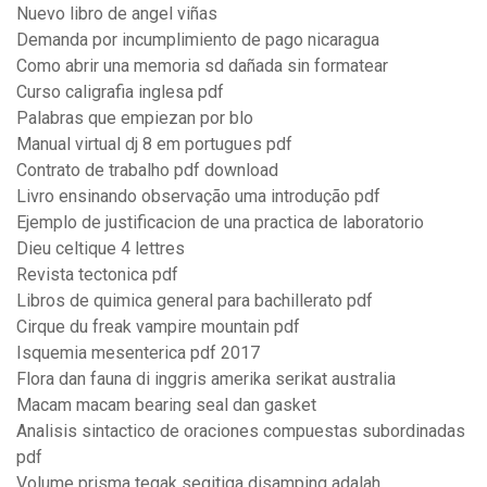
Nuevo libro de angel viñas
Demanda por incumplimiento de pago nicaragua
Como abrir una memoria sd dañada sin formatear
Curso caligrafia inglesa pdf
Palabras que empiezan por blo
Manual virtual dj 8 em portugues pdf
Contrato de trabalho pdf download
Livro ensinando observação uma introdução pdf
Ejemplo de justificacion de una practica de laboratorio
Dieu celtique 4 lettres
Revista tectonica pdf
Libros de quimica general para bachillerato pdf
Cirque du freak vampire mountain pdf
Isquemia mesenterica pdf 2017
Flora dan fauna di inggris amerika serikat australia
Macam macam bearing seal dan gasket
Analisis sintactico de oraciones compuestas subordinadas
pdf
Volume prisma tegak segitiga disamping adalah