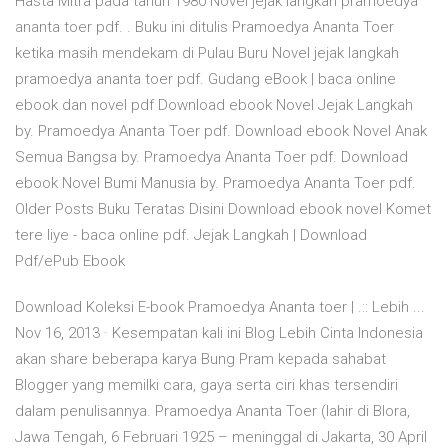
Hasta Mitra pada tahun 1980 Novel jejak langkah pramoedya
ananta toer pdf. . Buku ini ditulis Pramoedya Ananta Toer
ketika masih mendekam di Pulau Buru Novel jejak langkah
pramoedya ananta toer pdf. Gudang eBook | baca online
ebook dan novel pdf Download ebook Novel Jejak Langkah
by. Pramoedya Ananta Toer pdf. Download ebook Novel Anak
Semua Bangsa by. Pramoedya Ananta Toer pdf. Download
ebook Novel Bumi Manusia by. Pramoedya Ananta Toer pdf.
Older Posts Buku Teratas Disini Download ebook novel Komet
tere liye - baca online pdf. Jejak Langkah | Download
Pdf/ePub Ebook
Download Koleksi E-book Pramoedya Ananta toer | .:: Lebih ...
Nov 16, 2013 · Kesempatan kali ini Blog Lebih Cinta Indonesia
akan share beberapa karya Bung Pram kepada sahabat
Blogger yang memilki cara, gaya serta ciri khas tersendiri
dalam penulisannya. Pramoedya Ananta Toer (lahir di Blora,
Jawa Tengah, 6 Februari 1925 – meninggal di Jakarta, 30 April