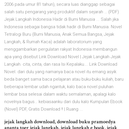
2006 pada umur 81 tahun), secara luas dianggap sebagai
salah satu pengarang yang produktif dalam sejarah … (PDF)
Jejak Langkah Indonesia Hadir di Bumi Manusia ... Salah jika
Indonesia sebagai bangsa tidak hadir di Bumi Manusia. Novel
Tetralogi Buru (Bumi Manusia, Anak Semua Bangsa, Jejak
Langkah, & Rumah Kaca) adalah laboratorium yang
menggambarkan pergulatan rakyat Indonesia membangun
apa yang disebut Link Download Novel | Jejak Langkah Jejak
Langkah. cita, cinta, dan rasa Isi Kepalaku…. Link Download
Novel. dari dulu yang namanya baca novel itu emang asyik
beda banget sama baca pelajaran atau buku-buku kuliah, baru
beberapa lembar udah ngantuk, kalo baca novel puluhan
lembar bisa selesai dalam waktu semalaman, apalagi kalo
novelnya bagus… kebiasaanku dari dulu kalo Kumpulan Ebook
(Novel) PDF, Gratis Download !! | Ruang ...
jejak langkah download, download buku pramoedya
ananta toer jejak langkah, jejak langkah e book, jejak